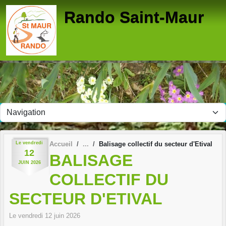
Panneau de gestion des cookies
Rando Saint-Maur
Le
vendredi
Accueil
Balisage collectif du secteur d'Etival
12
BALISAGE
JUIN
2026
COLLECTIF DU
SECTEUR D'ETIVAL
Le
vendredi
12
juin
2026